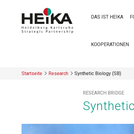
Direkt
zum
DAS IST HEIKA
F
Inhalt
Main
KOOPERATIONEN
navigatio
Startseite
Research
Synthetic Biology (SB)
Breadcrumb
RESEARCH BRIDGE
Synthetic