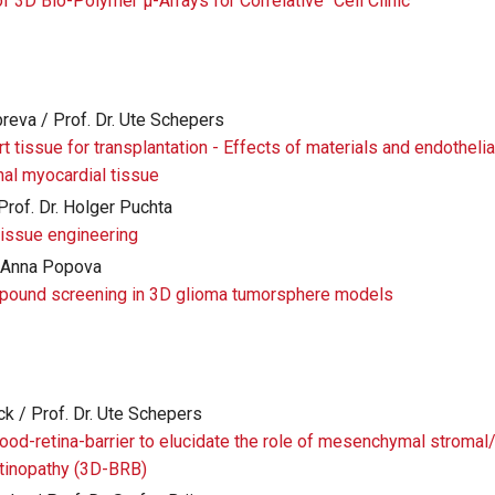
f 3D Bio-Polymer µ-Arrays for Correlative “Cell Clinic”
breva / Prof. Dr. Ute Schepers
rt tissue for transplantation - Effects of materials and endothelia
nal myocardial tissue
Prof. Dr. Holger Puchta
issue engineering
r. Anna Popova
pound screening in 3D glioma tumorsphere models
ck / Prof. Dr. Ute Schepers
lood-retina-barrier to elucidate the role of mesenchymal stromal
retinopathy (3D-BRB)