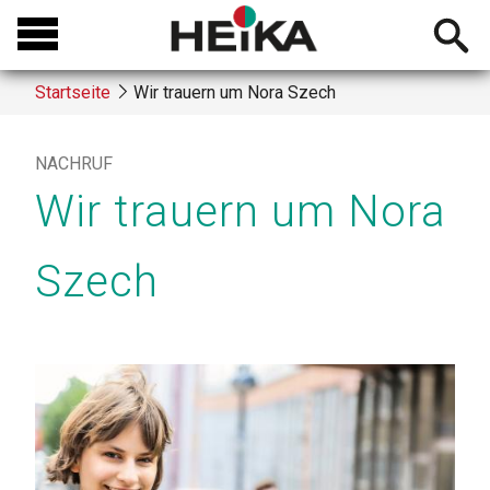
Direkt
Open
zum
searchb
Inhalt
Startseite
Wir trauern um Nora Szech
Breadcrumb
NACHRUF
Wir trauern um Nora
Szech