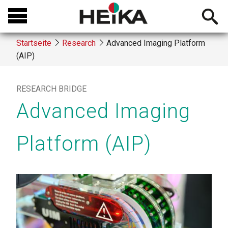
Direkt
Open
zum
searchb
Inhalt
Startseite
Research
Advanced Imaging Platform
(AIP)
Breadcrumb
RESEARCH BRIDGE
Advanced Imaging
Platform (AIP)