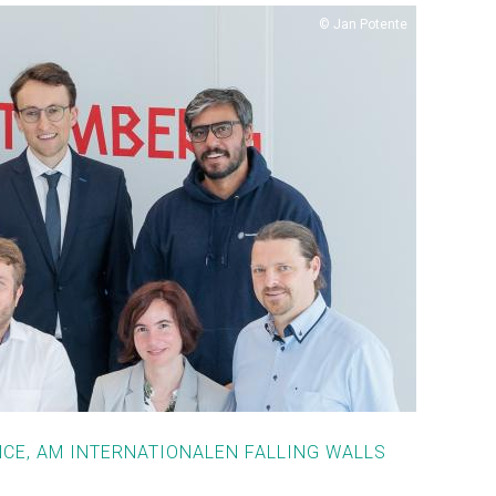
Copyright
Jan Potente
ANCE, AM INTERNATIONALEN FALLING WALLS