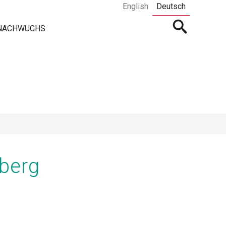
English
Deutsch
Open
 NACHWUCHS
searchbar
berg