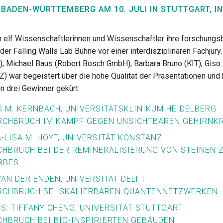
 BADEN-WÜRTTEMBERG AM 10. JULI IN STUTTGART, IN
n elf Wissenschaftlerinnen und Wissenschaftler ihre forschungsb
der Falling Walls Lab Bühne vor einer interdisziplinären Fachjury
t), Michael Baus (Robert Bosch GmbH), Barbara Bruno (KIT), Giso
Z) war begeistert über die hohe Qualität der Präsentationen und
n drei Gewinner gekürt:
US M. KERNBACH, UNIVERSITÄTSKLINIKUM HEIDELBERG
URCHBRUCH IM KAMPF GEGEN UNSICHTBAREN GEHIRNK
A-LISA M. HOYT, UNIVERSITÄT KONSTANZ
CHBRUCH BEI DER REMINERALISIERUNG VON STEINEN 
RBES
 VAN DER ENDEN, UNIVERSITÄT DELFT
URCHBRUCH BEI SKALIERBAREN QUANTENNETZWERKEN
S: TIFFANY CHENG, UNIVERSITÄT STUTTGART
CHBRUCH BEI BIO-INSPIRIERTEN GEBÄUDEN