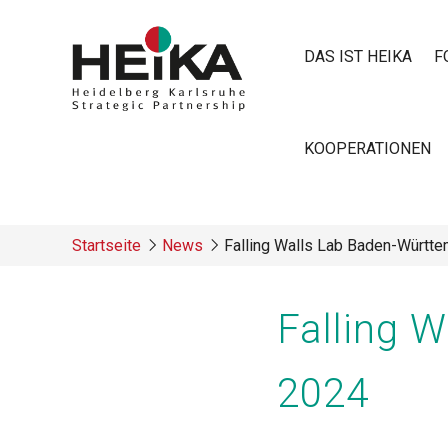
Direkt
zum
DAS IST HEIKA
F
Inhalt
Main
KOOPERATIONEN
navigatio
Startseite
News
Falling Walls Lab Baden-Württ
Breadcrumb
Falling 
2024