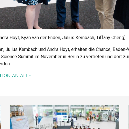
Andra Hoyt, Kyan van der Enden, Julius Kernbach, Tiffany Cheng)
ten, Julius Kernbach und Andra Hoyt, erhalten die Chance, Bade
n Science Summit im November in Berlin zu vertreten und dort z
erden.
ION AN ALLE!
Copyright
Jan Potente