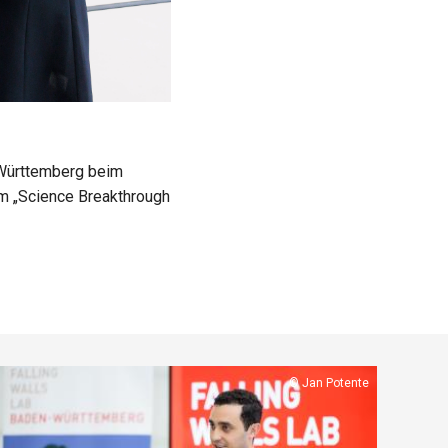
n-Württemberg beim
um „Science Breakthrough
Copyright
Jan Potente