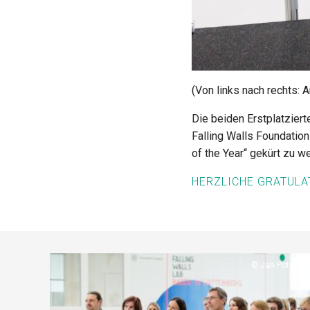
(Von links nach rechts: 
Die beiden Erstplatzier
Falling Walls Foundatio
of the Year“ gekürt zu w
HERZLICHE GRATULAT
t
otente
Copyright
Jan Potente