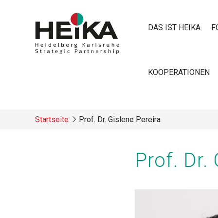
Direkt
zum
DAS IST HEIKA
F
Inhalt
Main
KOOPERATIONEN
navigatio
Startseite
Prof. Dr. Gislene Pereira
Breadcrumb
Prof. Dr.