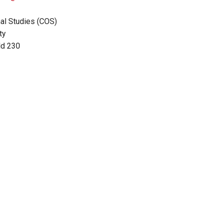
al Studies (COS)
ty
ld 230