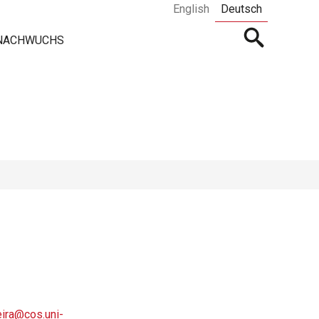
English
Deutsch
Open
 NACHWUCHS
searchbar
eira@cos.uni-