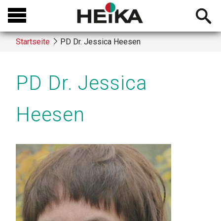
Direkt
Open
zum
searchb
Inhalt
Startseite
PD Dr. Jessica Heesen
Breadcrumb
PD Dr. Jessica
Heesen