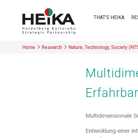
Skip
to
THAT'S HEIKA
RE
main
content
Main
Home
Research
Nature, Technology, Society (N
navigatio
Breadcrumb
Multidim
Erfahrba
Multidimensionale S
Entwicklung einer i