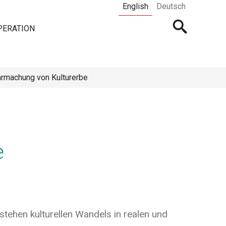
English
Deutsch
Open
PERATION
searchbar
armachung von Kulturerbe
e
tehen kulturellen Wandels in realen und