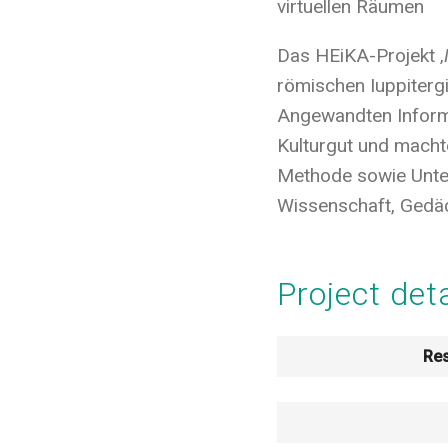
virtuellen Räumen
Das HEiKA-Projekt ‚
römischen Iuppiterg
Angewandten Informa
Kulturgut und machte
Methode sowie Unte
Wissenschaft, Gedäc
Project det
Res