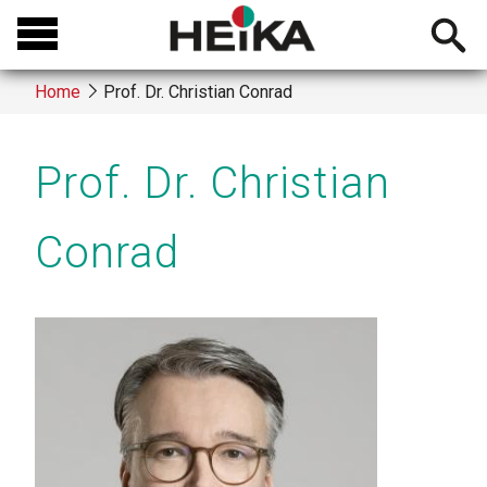
Skip
Open
to
searchb
main
Home
Prof. Dr. Christian Conrad
content
Breadcrumb
Prof. Dr. Christian
Conrad