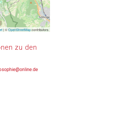
et
| ©
OpenStreetMap
contributors
onen zu den
ilosophie@online.de