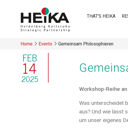
Skip
to
THAT'S HEIKA
RE
main
content
Main
Home
Events
Gemeinsam Philosophieren
navigatio
FEB
Breadcrumb
14
Gemeinsa
2025
Workshop-Reihe an 
Was unterscheidet 
aus? Und wie lässt 
um unser eigenes De